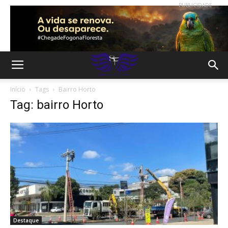
PUBLICIDADE
Início
Tags
Bairro Horto
Tag: bairro Horto
Destaque