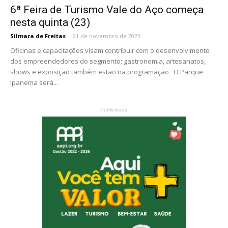
6ª Feira de Turismo Vale do Aço começa
nesta quinta (23)
Silmara de Freitas
-
21 de novembro de 2023
Oficinas e capacitações visam contribuir com o desenvolvimento
dos empreendedores do segmento; gastronomia, artesanatos,
shows e exposição também estão na programação O Parque
Ipanema será...
- Publicidade -