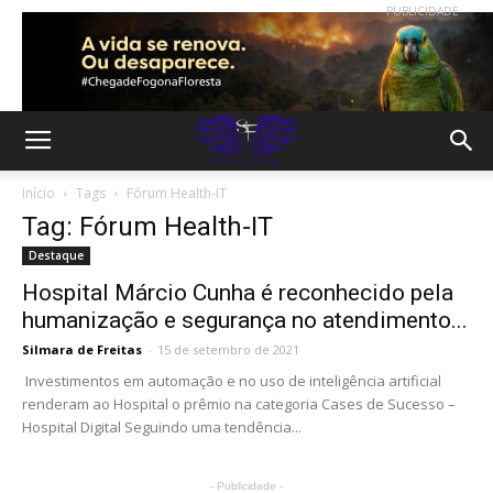
PUBLICIDADE
Início
Tags
Fórum Health-IT
Tag: Fórum Health-IT
Destaque
Hospital Márcio Cunha é reconhecido pela
humanização e segurança no atendimento...
Silmara de Freitas
-
15 de setembro de 2021
Investimentos em automação e no uso de inteligência artificial
renderam ao Hospital o prêmio na categoria Cases de Sucesso –
Hospital Digital Seguindo uma tendência...
- Publicidade -