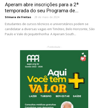
Aperam abre inscrições para a 2ª
temporada do seu Programa de...
Silmara de Freitas
-
28 de maio de 2024
Estudantes de cursos técnicos e universitários podem se
candidatar a diversas vagas em Timóteo, Belo Horizonte, São
Paulo e Vale do Jequitinhonha A Aperam South...
- Publicidade -