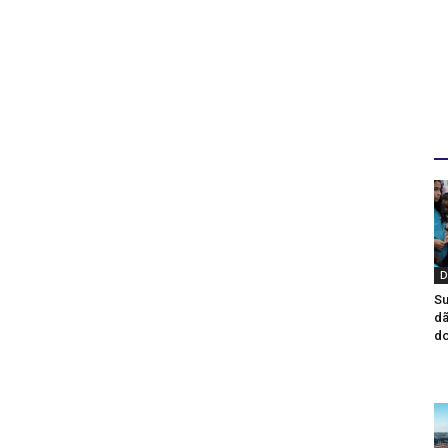
D
D
Su
dã
do