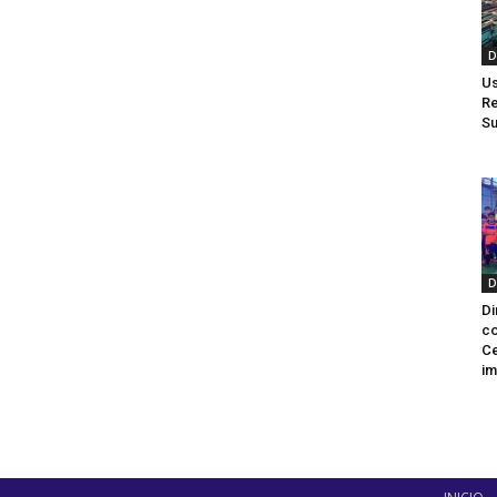
D
Us
Re
Su
D
Di
co
Ce
im