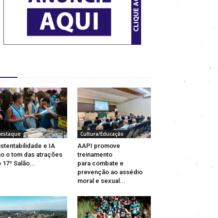
estaques
estaque
Cultura/Educação
stentabilidade e IA
AAPI promove
o o tom das atrações
treinamento
 17º Salão...
para combate e
prevenção ao assédio
moral e sexual...