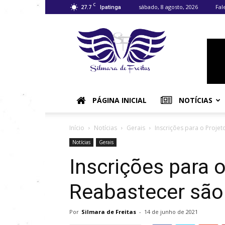
C
27.7
sábado, 8 agosto, 2026
Fal
Ipatinga
Silmara
de
Freitas
–
Notícias
do
Vale
PÁGINA INICIAL
NOTÍCIAS
do
Aço
e
Início
Notícias
Gerais
Inscrições para o Proje
região.
Notícias
Gerais
Inscrições para 
Reabastecer são
Por
Silmara de Freitas
-
14 de junho de 2021