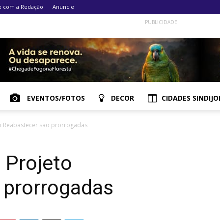
e com a Redação
Anuncie
PUBLICIDADE
EVENTOS/FOTOS
DECOR
CIDADES SINDIJO
to Reabastecer são prorrogadas
o Projeto
 prorrogadas