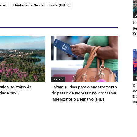
ecer
Unidade de Negócio Leste (UNLE)
D
Us
Re
Su
D
Gerais
Di
vulga Relatório de
Faltam 15 dias para o encerramento
co
idade 2025
do prazo de ingresso no Programa
Ce
Indenizatório Definitivo (PID)
im