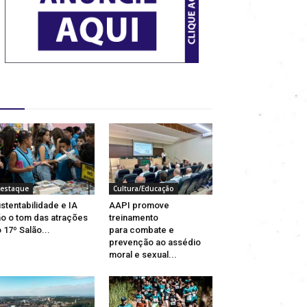
estaques
estaque
Cultura/Educação
stentabilidade e IA
AAPI promove
o o tom das atrações
treinamento
 17º Salão...
para combate e
prevenção ao assédio
moral e sexual...