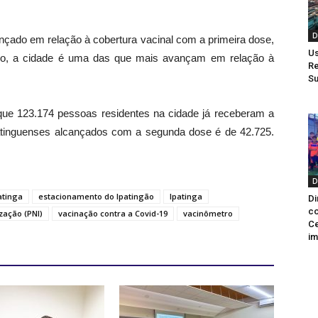
D
ançado em relação à cobertura vacinal com a primeira dose,
Us
sso, a cidade é uma das que mais avançam em relação à
Re
Su
 que 123.174 pessoas residentes na cidade já receberam a
atinguenses alcançados com a segunda dose é de 42.725.
.
D
atinga
estacionamento do Ipatingão
Ipatinga
Di
co
zação (PNI)
vacinação contra a Covid-19
vacinômetro
Ce
im