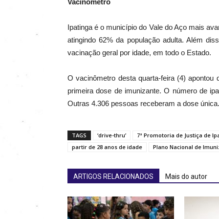
Vacinômetro
Ipatinga é o município do Vale do Aço mais av
atingindo 62% da população adulta. Além di
vacinação geral por idade, em todo o Estado.
O vacinômetro desta quarta-feira (4) apontou
primeira dose de imunizante. O número de ip
Outras 4.306 pessoas receberam a dose única
TAGS
‘drive-thru’
7ª Promotoria de Justiça de Ip
partir de 28 anos de idade
Plano Nacional de Imuni
ARTIGOS RELACIONADOS
Mais do autor