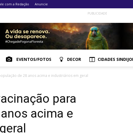
ale com a Redação
Anuncie
PUBLICIDADE
EVENTOS/FOTOS
DECOR
CIDADES SINDIJO
população de 28 anos acima e industriários em geral
vacinação para
 anos acima e
geral