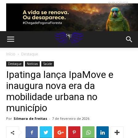
PUBLICIDADE
Início
Destaque
Destaque
Notícias
Saúde
Ipatinga lança IpaMove e
inaugura nova era da
mobilidade urbana no
município
Por
Silmara de Freitas
-
7 de fevereiro de 2026