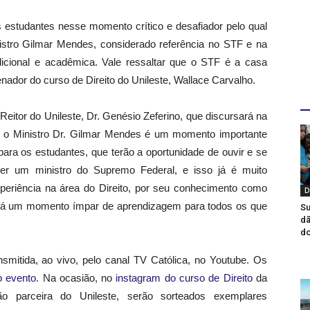
os estudantes nesse momento crítico e desafiador pelo qual
nistro Gilmar Mendes, considerado referência no STF e na
dicional e acadêmica. Vale ressaltar que o STF é a casa
enador do curso de Direito do Unileste, Wallace Carvalho.
D
eitor do Unileste, Dr. Genésio Zeferino, que discursará na
 o Ministro Dr. Gilmar Mendes é um momento importante
ara os estudantes, que terão a oportunidade de ouvir e se
ser um ministro do Supremo Federal, e isso já é muito
experiência na área do Direito, por seu conhecimento como
D
erá um momento ímpar de aprendizagem para todos os que
Su
dã
do
nsmitida, ao vivo, pelo canal TV Católica, no Youtube. Os
o evento
. Na ocasião, no
instagram do curso de Direito
da
ição parceira do Unileste, serão sorteados exemplares