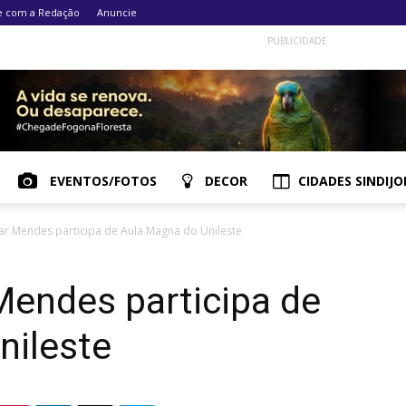
e com a Redação
Anuncie
PUBLICIDADE
EVENTOS/FOTOS
DECOR
CIDADES SINDIJO
mar Mendes participa de Aula Magna do Unileste
Mendes participa de
nileste