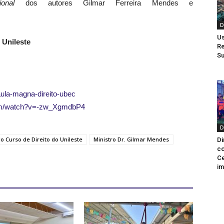
cional
dos autores Gilmar Ferreira Mendes e
D
Us
 Unileste
Re
Su
/aula-magna-direito-ubec
com/watch?v=-zw_XgmdbP4
D
 Curso de Direito do Unileste
Ministro Dr. Gilmar Mendes
Di
co
Ce
im