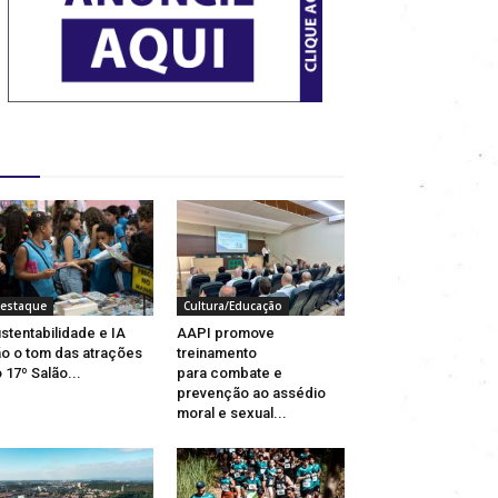
estaques
estaque
Cultura/Educação
stentabilidade e IA
AAPI promove
o o tom das atrações
treinamento
 17º Salão...
para combate e
prevenção ao assédio
moral e sexual...