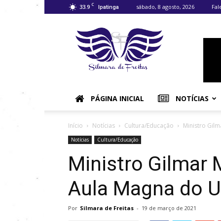
C
33.9
sábado, 8 agosto, 2026
Fal
Ipatinga
Silmara
de
Freitas
–
Notícias
do
Vale
PÁGINA INICIAL
NOTÍCIAS
do
Aço
e
Início
Notícias
Cultura/Educação
Ministro Gil
região.
Notícias
Cultura/Educação
Ministro Gilmar 
Aula Magna do U
Por
Silmara de Freitas
-
19 de março de 2021