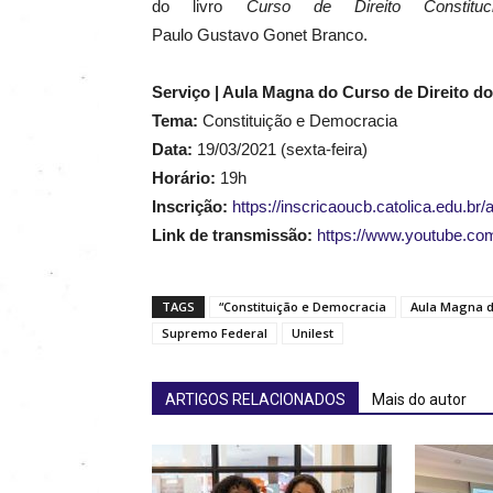
do livro
Curso de Direito Constitu
Paulo Gustavo Gonet Branco.
Serviço | Aula Magna do Curso de Direito do
Tema:
Constituição e Democracia
Data:
19/03/2021 (sexta-feira)
Horário:
19h
Inscrição:
https://inscricaoucb.catolica.edu.br
Link de transmissão:
https://www.youtube.
TAGS
“Constituição e Democracia
Aula Magna do
Supremo Federal
Unilest
ARTIGOS RELACIONADOS
Mais do autor