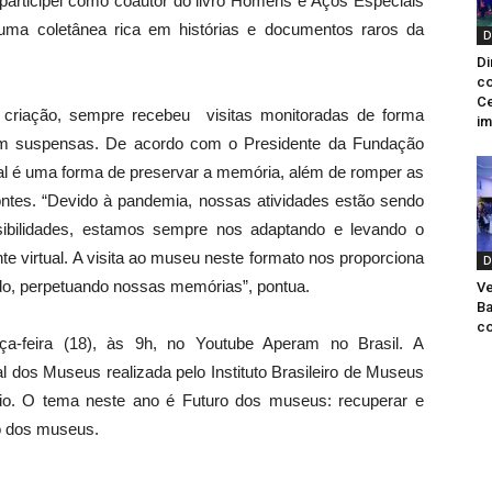
participei como coautor do livro Homens e Aços Especiais
ma coletânea rica em histórias e documentos raros da
D
Di
co
Ce
riação, sempre recebeu visitas monitoradas de forma
im
ram suspensas. De acordo com o Presidente da Fundação
rtual é uma forma de preservar a memória, além de romper as
zontes. “Devido à pandemia, nossas atividades estão sendo
ssibilidades, estamos sempre nos adaptando e levando o
te virtual. A visita ao museu neste formato nos proporciona
D
ndo, perpetuando nossas memórias”, pontua.
Ve
Ba
co
rça-feira (18), às 9h, no Youtube Aperam no Brasil. A
 dos Museus realizada pelo Instituto Brasileiro de Museus
io. O tema neste ano é Futuro dos museus: recuperar e
ro dos museus.