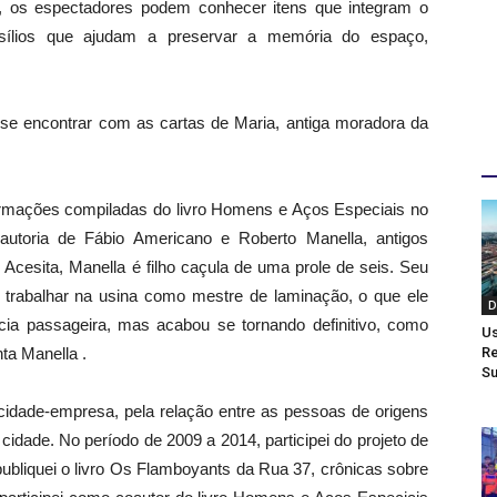
al, os espectadores podem conhecer itens que integram o
sílios que ajudam a preservar a memória do espaço,
e encontrar com as cartas de Maria, antiga moradora da
D
informações compiladas do livro Homens e Aços Especiais no
utoria de Fábio Americano e Roberto Manella, antigos
Acesita, Manella é filho caçula de uma prole de seis. Seu
ara trabalhar na usina como mestre de laminação, o que ele
D
ia passageira, mas acabou se tornando definitivo, como
Us
Re
ta Manella .
Su
 cidade-empresa, pela relação entre as pessoas de origens
 cidade. No período de 2009 a 2014, participei do projeto de
ubliquei o livro Os Flamboyants da Rua 37, crônicas sobre