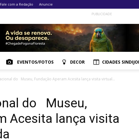
Fale com a Redação
Anuncie
PUBLICIDADE
EVENTOS/FOTOS
DECOR
CIDADES SINDIJO
acional do Museu, Fundação Aperam Acesita lança visita virtual...
ional do Museu,
Acesita lança visita
ada