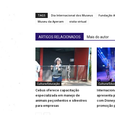
TAGS
Dia Internacional dos Museus
Fundação A
Museu da Aperam
visita virtual
ARTIGOS RELACIONADOS
Mais do autor
Cultura/Educação
Cultura/Edu
Cebus oferece capacitação
Internacion
especializada em manejo de
apresenta 
animais peçonhentos e silvestres
com Disney
para empresas
promoção p