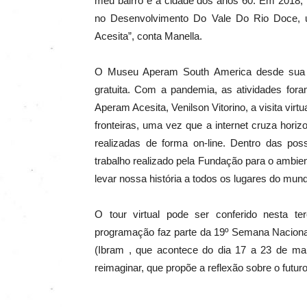
meu bairro e a cidade dos anos 60. Em 2018, 
no Desenvolvimento Do Vale Do Rio Doce, u
Acesita”, conta Manella.
O Museu Aperam South America desde sua c
gratuita. Com a pandemia, as atividades fo
Aperam Acesita, Venilson Vitorino, a visita vi
fronteiras, uma vez que a internet cruza hori
realizadas de forma on-line. Dentro das po
trabalho realizado pela Fundação para o ambien
levar nossa história a todos os lugares do mu
O tour virtual pode ser conferido nesta te
programação faz parte da 19º Semana Nacional
(Ibram , que acontece do dia 17 a 23 de ma
reimaginar, que propõe a reflexão sobre o futu