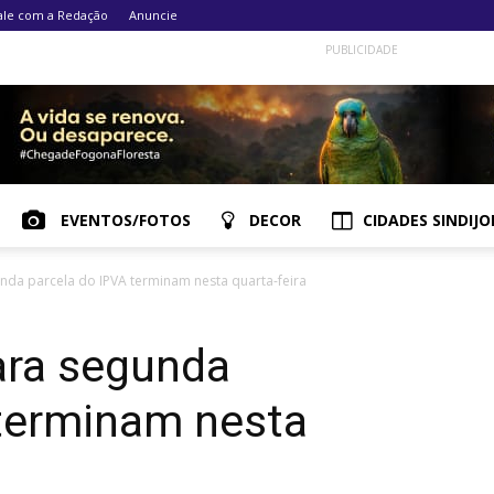
ale com a Redação
Anuncie
PUBLICIDADE
EVENTOS/FOTOS
DECOR
CIDADES SINDIJO
unda parcela do IPVA terminam nesta quarta-feira
ara segunda
 terminam nesta