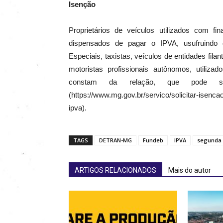
Isenção
Proprietários de veículos utilizados com fi
dispensados de pagar o IPVA, usufruindo 
Especiais, taxistas, veículos de entidades fila
motoristas profissionais autônomos, utilizad
constam da relação, que pode s
(https://www.mg.gov.br/servico/solicitar-isenc
ipva).
TAGS
DETRAN-MG
Fundeb
IPVA
segunda 
ARTIGOS RELACIONADOS
Mais do autor