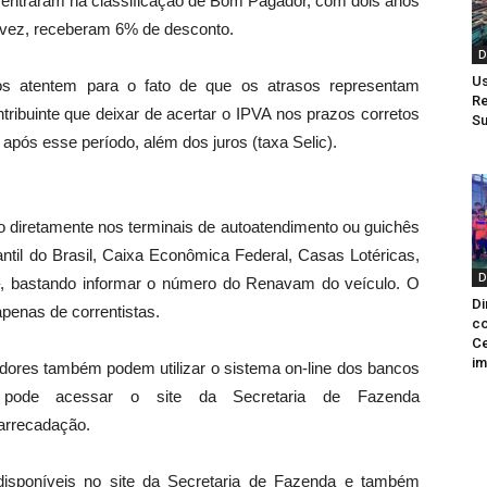
entraram na classificação de Bom Pagador, com dois anos
 vez, receberam 6% de desconto.
D
Us
los atentem para o fato de que os atrasos representam
Re
tribuinte que deixar de acertar o IPVA nos prazos corretos
Su
 após esse período, além dos juros (taxa Selic).
o diretamente nos terminais de autoatendimento ou guichês
til do Brasil, Caixa Econômica Federal, Casas Lotéricas,
D
–, bastando informar o número do Renavam do veículo. O
Di
penas de correntistas.
co
Ce
im
adores também podem utilizar o sistema on-line dos bancos
, pode acessar o site da Secretaria de Fazenda
 arrecadação.
 disponíveis no site da Secretaria de Fazenda e também