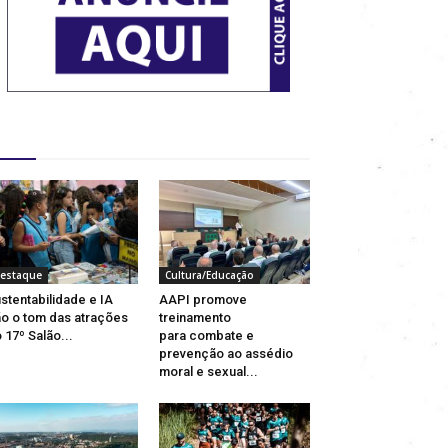
estaques
estaque
Cultura/Educação
stentabilidade e IA
AAPI promove
o o tom das atrações
treinamento
 17º Salão...
para combate e
prevenção ao assédio
moral e sexual...