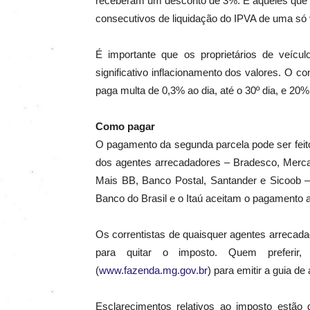
receberam um desconto de 3%. E aqueles que 
consecutivos de liquidação do IPVA de uma só
É importante que os proprietários de veícu
significativo inflacionamento dos valores.
O con
paga multa de 0,3% ao dia, até o 30º dia, e 20%
Como pagar
O pagamento da segunda parcela pode ser feit
dos agentes arrecadadores – Bradesco, Mercan
Mais BB, Banco Postal, Santander e Sicoob 
Banco do Brasil e o Itaú aceitam o pagamento a
Os correntistas de quaisquer agentes arrecad
para quitar o imposto. Quem preferir
(
www.fazenda.mg.gov.br
)
para emitir a guia de
Esclarecimentos relativos ao imposto estão