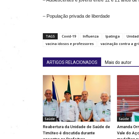
– População privada de liberdade
TAGS
Covid-19
Influenza
Ipatinga
Unidad
vacina idosos e professores
vacinação contra a gr
ARTIGOS RELACIONADOS
Mais do autor
Saúde
Saúde
Reabertura da Unidade de Saúde de
Amanda Orn
Timóteo é discutida durante
Vale do Aço