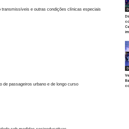
transmissíveis e outras condições clínicas especiais
D
Di
co
Ce
im
D
Ve
Ba
rio de passageiros urbano e de longo curso
co
 idade sob medidas socioeducativas