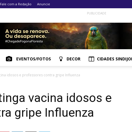
Fale com a Redação
Anuncie
PUBLICIDADE
EVENTOS/FOTOS
DECOR
CIDADES SINDIJO
cina idosos e professores contra gripe Influenza
tinga vacina idosos e
ra gripe Influenza