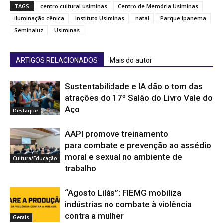
TAGS
centro cultural usiminas
Centro de Memória Usiminas
iluminação cênica
Instituto Usiminas
natal
Parque Ipanema
Seminaluz
Usiminas
ARTIGOS RELACIONADOS
Mais do autor
Sustentabilidade e IA dão o tom das
atrações do 17º Salão do Livro Vale do
Aço
Destaque
AAPI promove treinamento
para combate e prevenção ao assédio
moral e sexual no ambiente de
Cultura/Educação
trabalho
“Agosto Lilás”: FIEMG mobiliza
indústrias no combate à violência
contra a mulher
Gerais