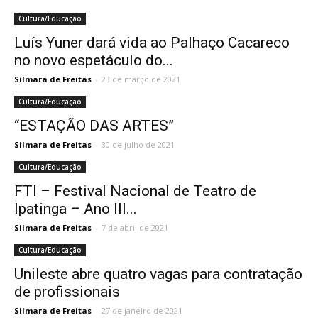
Cultura/Educação
Luís Yuner dará vida ao Palhaço Cacareco
no novo espetáculo do...
Silmara de Freitas
-
23 de março de 2021
Cultura/Educação
“ESTAÇÃO DAS ARTES”
Silmara de Freitas
-
30 de julho de 2021
Cultura/Educação
FTI – Festival Nacional de Teatro de
Ipatinga – Ano III...
Silmara de Freitas
-
7 de abril de 2021
Cultura/Educação
Unileste abre quatro vagas para contratação
de profissionais
Silmara de Freitas
-
27 de janeiro de 2021